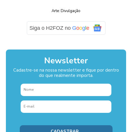
Arte: Divulgação
Siga o H2FOZ no
G
o
o
g
l
e
Newsletter
Cadastre-se na nossa newsletter e fique por dentro
do que realmente importa.