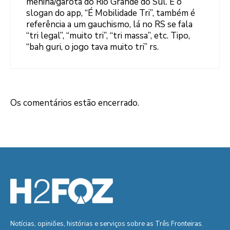
menina/garota do Rio Grande do Sul. E o
slogan do app, “É Mobilidade Tri”, também é
referência a um gauchismo, lá no RS se fala
“tri legal”, “muito tri”, “tri massa”, etc. Tipo,
“bah guri, o jogo tava muito tri” rs.
Os comentários estão encerrado.
Notícias, opiniões, histórias e serviços sobre as Três Fronteiras.