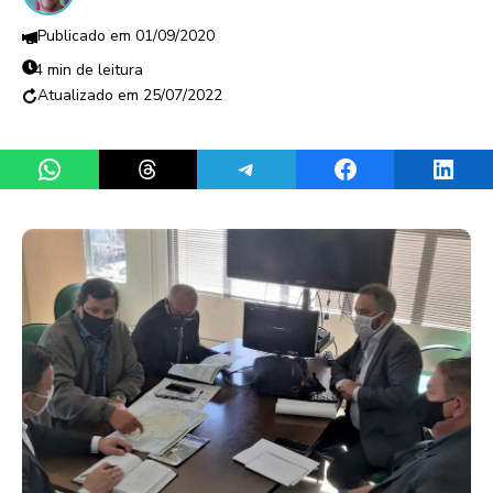
01/09/2020
4 min de leitura
25/07/2022
Share on WhatsApp
Share on Threads
Share on Telegram
Share on Facebook
Share 