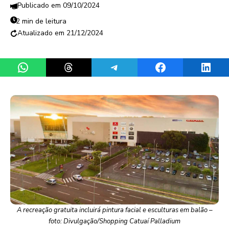
09/10/2024
2 min de leitura
21/12/2024
Share on WhatsApp
Share on Threads
Share on Telegram
Share on Facebook
Share 
A recreação gratuita incluirá pintura facial e esculturas em balão –
foto: Divulgação/Shopping Catuaí Palladium