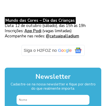
Mundo das Cores – Dia das Crianças
Data: 12 de outubro (sábado), das 15h às 19h
Inscrições:
App Podi
(vagas limitadas)
Acompanhe nas redes:
@catuaipalladium
Siga o H2FOZ no
G
o
o
g
l
e
Newsletter
Cadastre-se na nossa newsletter e fique por dentro
do que realmente importa.