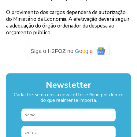
O provimento dos cargos dependerá de autorização
do Ministério da Economia. A efetivação deverá seguir
a adequação do órgão ordenador da despesa ao
orçamento público.
Siga o H2FOZ no
G
o
o
g
l
e
Newsletter
Cadastre-se na nossa newsletter e fique por dentro
do que realmente importa.