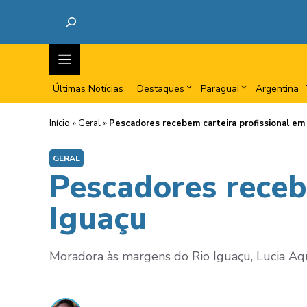
Últimas Notícias
Destaques
Paraguai
Argentina
Início
»
Geral
»
Pescadores recebem carteira profissional em
GERAL
Pescadores receb
Iguaçu
Moradora às margens do Rio Iguaçu, Lucia Aqu