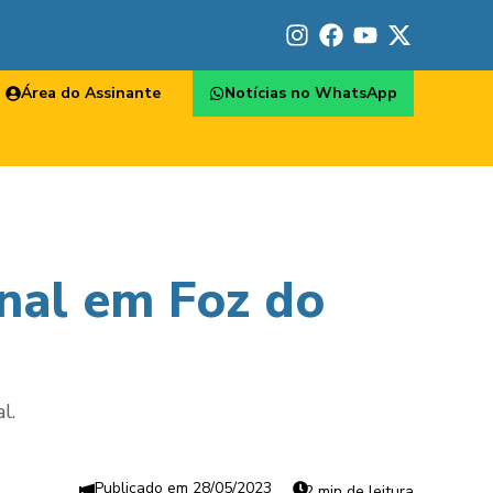
Área do Assinante
Notícias no WhatsApp
onal em Foz do
l.
28/05/2023
2 min de leitura