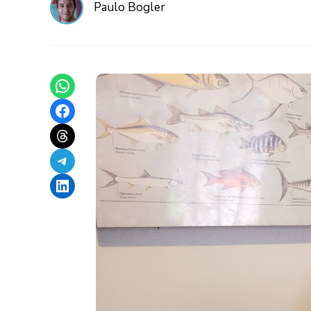
Paulo Bogler
Share on WhatsApp
Share on Facebook
Share on Threads
Share on Telegram
Share on LinkedIn