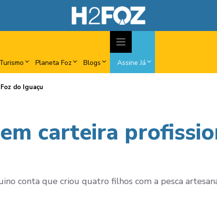
Turismo
Planeta Foz
Blogs
Assine Já
 Foz do Iguaçu
em carteira profissi
ino conta que criou quatro filhos com a pesca artesana