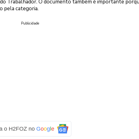
a do Trabalhador. O documento também é importante porqu
do pela categoria.
Publicidade
ga o H2FOZ no
G
o
o
g
l
e