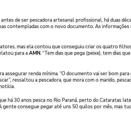
antes de ser pescadora artesanal profissional, há duas déca
ssoas contempladas com o novo documento. As informações 
atores, mas ela contou que conseguiu criar os quatro filho
elatou para a
AMN
. “Tem dias que pega (peixe), tem dias qu
ara assegurar renda mínima. “O documento vai ser bom para
scar”, ressaltou a pescadora, que mora com o marido, pesca
otícia.
 que há 30 anos pesca no Rio Paraná, perto do Cataratas Iat
 “A gente consegue pegar até uns 50 quilos por mês, mas tu