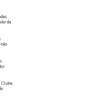
das,
são da
s
e não
 o
dor
e Clube.
do