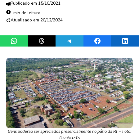
15/10/2021
1 min de leitura
20/12/2024
Share on WhatsApp
Share on Threads
Share on Telegram
Share on Facebook
Share 
Bens poderão ser apreciados presencialmente no pátio da RF – Foto:
Divulgação