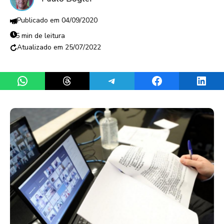
04/09/2020
5 min de leitura
25/07/2022
Share on WhatsApp
Share on Threads
Share on Telegram
Share on Facebook
Share 