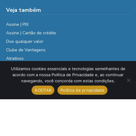
Veja também
Assine | PIX
Assine | Cartão de crédito
Doe qualquer valor
Clube de Vantagens
Atrativos
Cota de Compras
Utilizamos cookies essenciais e tecnologias semelhantes de
acordo com a nossa Política de Privacidade e, ao continuar
navegando, você concorda com estas condições.
ACEITAR
Política de privacidade
H2FOZ © 2026 . Todos os direitos reservados
Política de Privacidade
por carolchaim.com