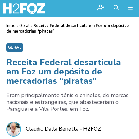
Me
Início
»
Geral
»
Receita Federal desarticula em Foz um depósito
de mercadorias “piratas”
GERAL
Receita Federal desarticula
em Foz um depósito de
mercadorias “piratas”
Eram principalmente tênis e chinelos, de marcas
nacionais e estrangeiras, que abasteceriam o
Paraguai e a Vila Portes, em Foz.
Claudio Dalla Benetta - H2FOZ