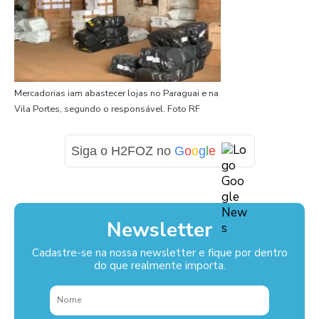
Mercadorias iam abastecer lojas no Paraguai e na
Vila Portes, segundo o responsável. Foto RF
Siga o H2FOZ no
G
o
o
g
l
e
Newsletter
Cadastre-se na nossa newsletter e fique por dentro
do que realmente importa.