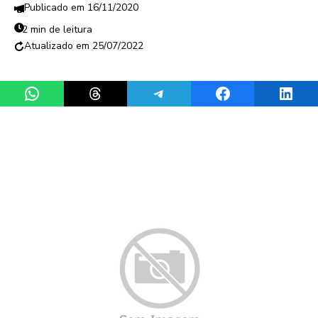
16/11/2020
2 min de leitura
25/07/2022
Share on WhatsApp
Share on Threads
Share on Telegram
Share on Facebook
Share 