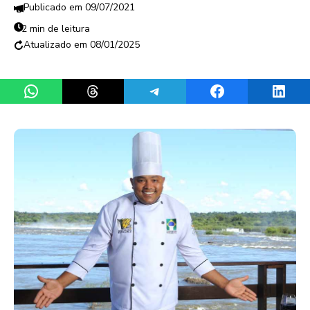
09/07/2021
2 min de leitura
08/01/2025
Share on WhatsApp
Share on Threads
Share on Telegram
Share on Facebook
Share 