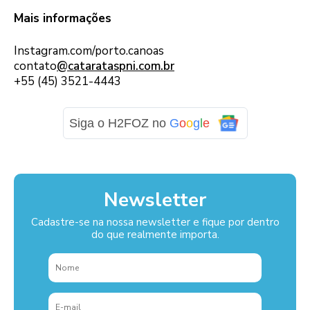
Mais informações
Instagram.com/porto.canoas
contato
@catarataspni.com.br
+55 (45) 3521-4443
Siga o H2FOZ no
G
o
o
g
l
e
Newsletter
Cadastre-se na nossa newsletter e fique por dentro
do que realmente importa.