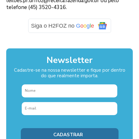
leiloes.pr.drffoz@receita.fazenda.gov.br ou pelo
telefone (45) 3520-4316.
Siga o H2FOZ no
G
o
o
g
l
e
Newsletter
Cadastre-se na nossa newsletter e fique por dentro
do que realmente importa.