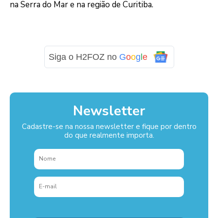
na Serra do Mar e na região de Curitiba.
Siga o H2FOZ no
G
o
o
g
l
e
Newsletter
Cadastre-se na nossa newsletter e fique por dentro
do que realmente importa.