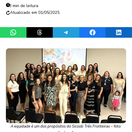
3 min de leitura
01/05/2025
Share on WhatsApp
Share on Threads
Share on Telegram
Share on Facebook
Share 
A equidade é um dos propósitos do Sicoob Três Fronteiras – foto: