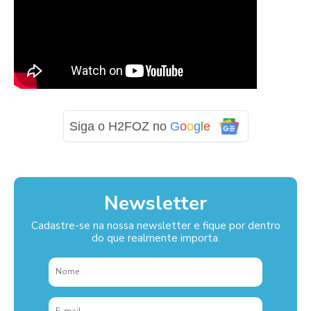
Siga o H2FOZ no
G
o
o
g
l
e
Newsletter
Cadastre-se na nossa newsletter e fique por dentro
do que realmente importa.