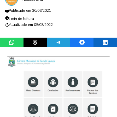
30/06/2021
1 min de leitura
05/08/2022
Share on WhatsApp
Share on Threads
Share on Telegram
Share on Facebook
Share 