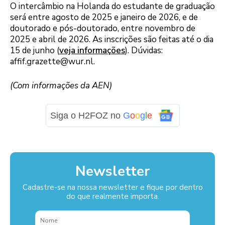
O intercâmbio na Holanda do estudante de graduação
será entre agosto de 2025 e janeiro de 2026, e de
doutorado e pós-doutorado, entre novembro de
2025 e abril de 2026. As inscrições são feitas até o dia
15 de junho (
veja informações
). Dúvidas:
affif.grazette@wur.nl.
(Com informações da AEN)
Siga o H2FOZ no
G
o
o
g
l
e
Newsletter
Cadastre-se na nossa newsletter e fique por dentro
do que realmente importa.