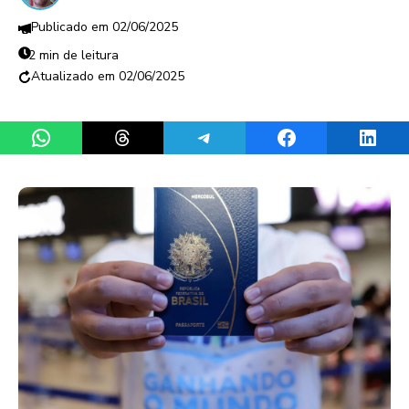
02/06/2025
2 min de leitura
02/06/2025
Share on WhatsApp
Share on Threads
Share on Telegram
Share on Facebook
Share 