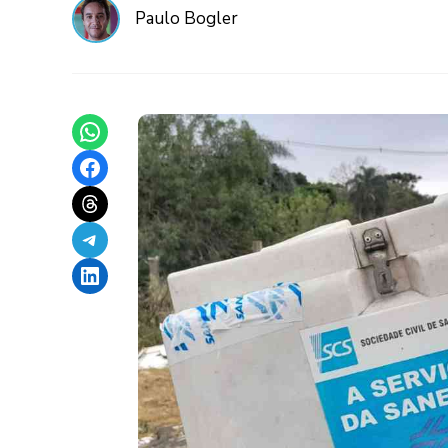
Paulo Bogler
Share on WhatsApp
Share on Facebook
Share on Threads
Share on Telegram
Share on LinkedIn