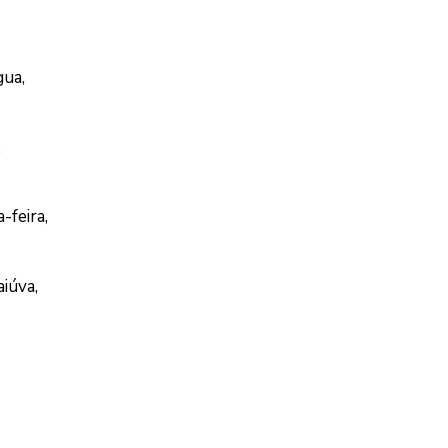
gua,
,
-feira,
iúva,