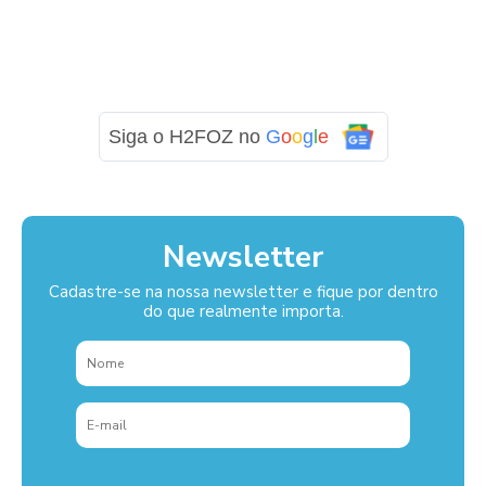
Siga o H2FOZ no
G
o
o
g
l
e
Newsletter
Cadastre-se na nossa newsletter e fique por dentro
do que realmente importa.