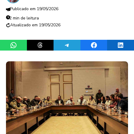
19/05/2026
2 min de leitura
19/05/2026
Share on WhatsApp
Share on Threads
Share on Telegram
Share on Facebook
Share 