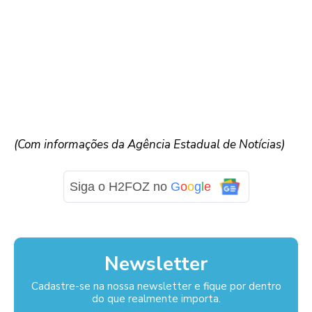
(Com informações da Agência Estadual de Notícias)
Siga o H2FOZ no
G
o
o
g
l
e
Newsletter
Cadastre-se na nossa newsletter e fique por dentro
do que realmente importa.