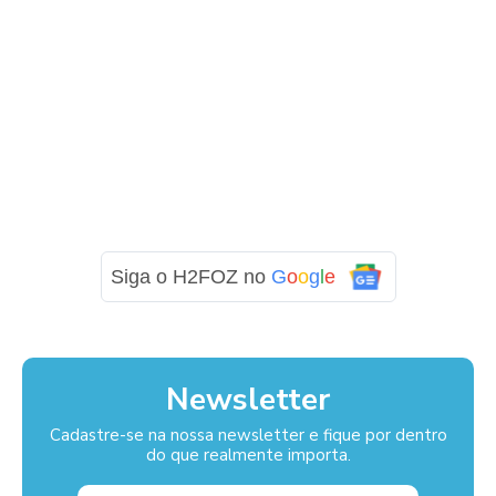
Siga o H2FOZ no
G
o
o
g
l
e
Newsletter
Cadastre-se na nossa newsletter e fique por dentro
do que realmente importa.