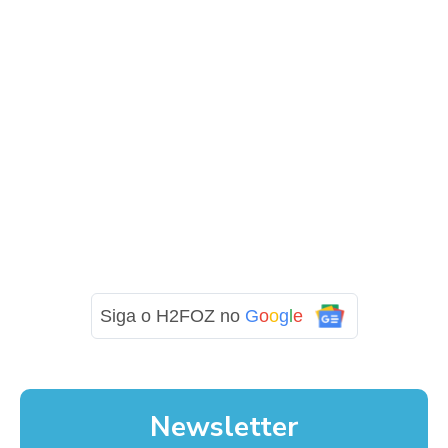
Siga o H2FOZ no
G
o
o
g
l
e
Newsletter