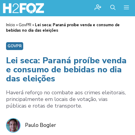
Me
Início
»
GovPR
»
Lei seca: Paraná proíbe venda e consumo de
bebidas no dia das eleições
GOVPR
Lei seca: Paraná proíbe venda
e consumo de bebidas no dia
das eleições
Haverá reforço no combate aos crimes eleitorais,
principalmente em locais de votação, vias
públicas e rotas de transporte.
Paulo Bogler