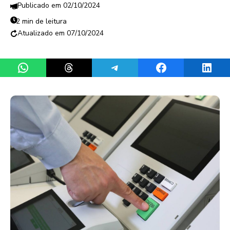
02/10/2024
2 min de leitura
07/10/2024
Share on WhatsApp
Share on Threads
Share on Telegram
Share on Facebook
Share 