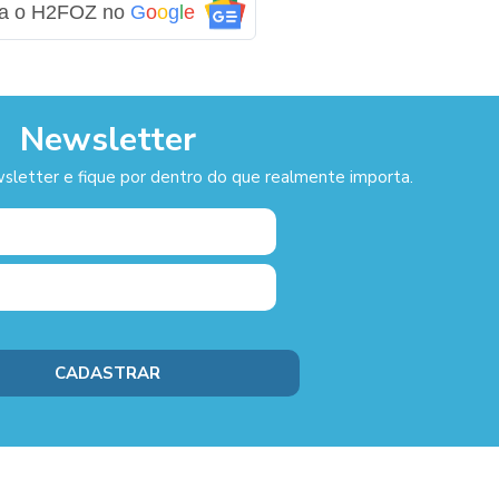
ga o H2FOZ no
G
o
o
g
l
e
Newsletter
sletter e fique por dentro do que realmente importa.