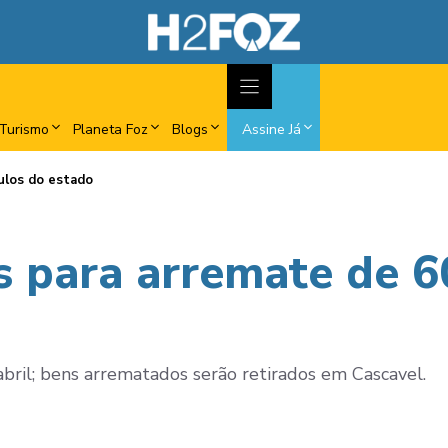
Turismo
Planeta Foz
Blogs
Assine Já
culos do estado
s para arremate de 6
bril; bens arrematados serão retirados em Cascavel.