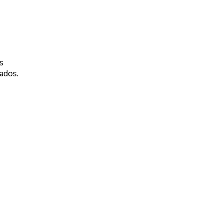
s
ados.