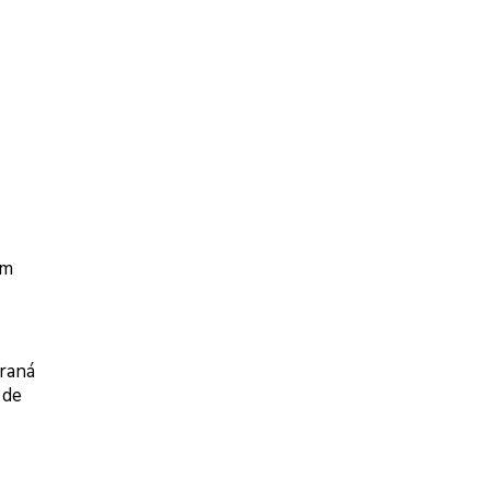
em
raná
 de