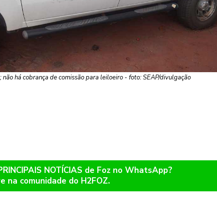
; não há cobrança de comissão para leiloeiro - foto: SEAP/divulgação
 PRINCIPAIS NOTÍCIAS de Foz no WhatsApp?
re na comunidade do H2FOZ.