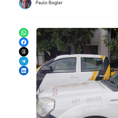
Paulo Bogler
Share on WhatsApp
Share on Facebook
Share on Threads
Share on Telegram
Share on LinkedIn