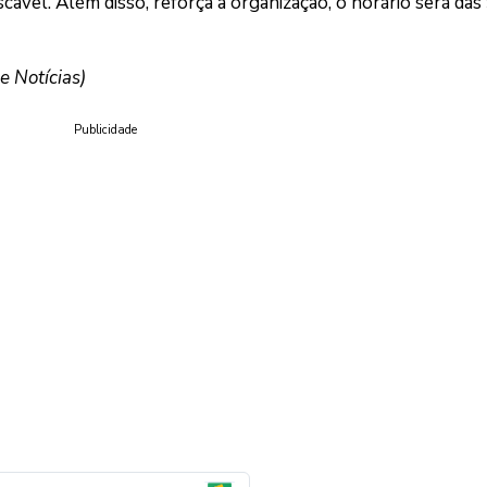
avel. Além disso, reforça a organização, o horário será das
 Notícias)
Publicidade