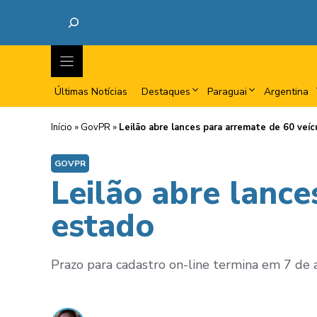
Últimas Notícias
Destaques
Paraguai
Argentina
Início
»
GovPR
»
Leilão abre lances para arremate de 60 veí
GOVPR
Leilão abre lance
estado
Prazo para cadastro on-line termina em 7 de a