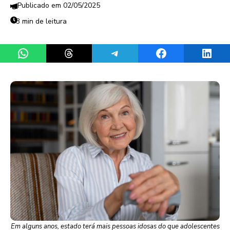
02/05/2025
3 min de leitura
Share on WhatsApp
Share on Threads
Share on Telegram
Share on Facebook
Share 
Em alguns anos, estado terá mais pessoas idosas do que adolescentes