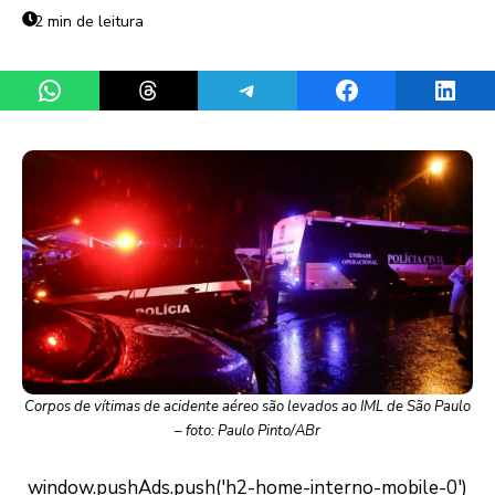
2 min de leitura
Share on WhatsApp
Share on Threads
Share on Telegram
Share on Facebook
Share 
Corpos de vítimas de acidente aéreo são levados ao IML de São Paulo
– foto: Paulo Pinto/ABr