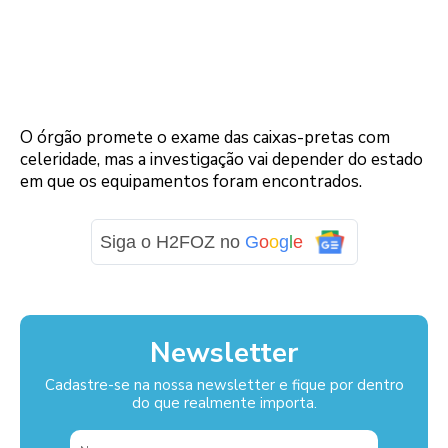
O órgão promete o exame das caixas-pretas com
celeridade, mas a investigação vai depender do estado
em que os equipamentos foram encontrados.
Siga o H2FOZ no
G
o
o
g
l
e
Newsletter
Cadastre-se na nossa newsletter e fique por dentro
do que realmente importa.