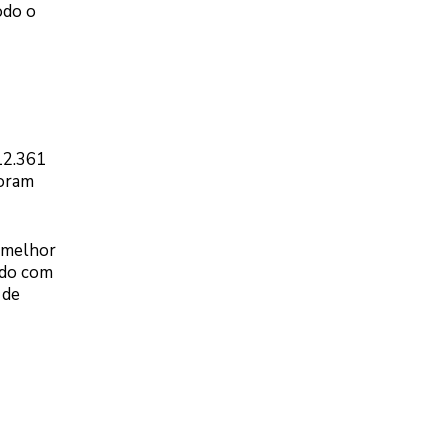
odo o
12.361
foram
 melhor
ado com
 de