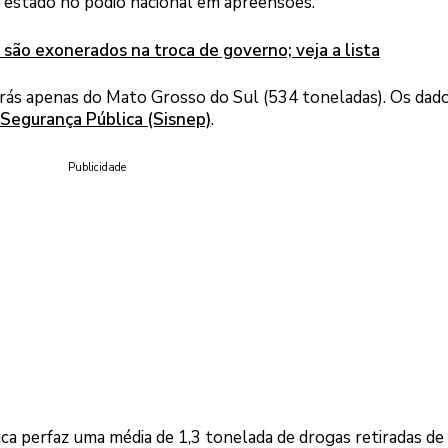
 estado no pódio nacional em apreensões.
 são exonerados na troca de governo; veja a lista
trás apenas do Mato Grosso do Sul (534 toneladas). Os dad
Segurança Pública (Sisnep)
.
Publicidade
ca perfaz uma média de 1,3 tonelada de drogas retiradas de