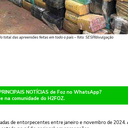
 total das apreensões feitas em todo o país – foto: SESP/divulgação
 PRINCIPAIS NOTÍCIAS de Foz no WhatsApp?
re na comunidade do H2FOZ.
ladas de entorpecentes entre janeiro e novembro de 2024. 