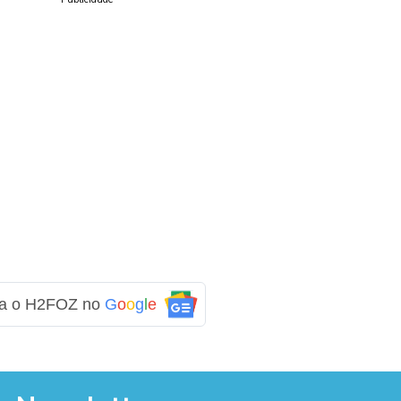
ga o H2FOZ no
G
o
o
g
l
e