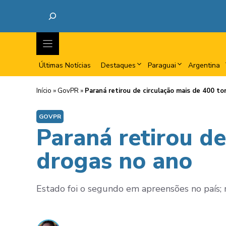
Últimas Notícias
Destaques
Paraguai
Argentina
Início
»
GovPR
»
Paraná retirou de circulação mais de 400 t
GOVPR
Paraná retirou de
drogas no ano
Estado foi o segundo em apreensões no país; mé