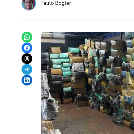
Paulo Bogler
Share on WhatsApp
Share on Facebook
Share on Threads
Share on Telegram
Share on LinkedIn