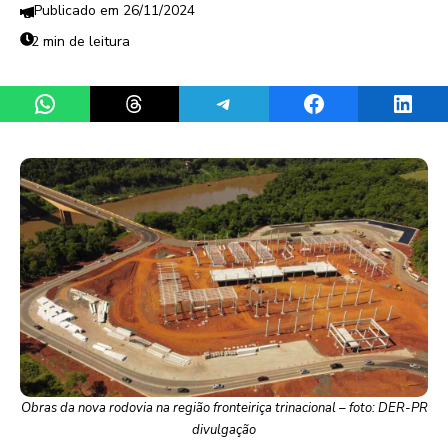
26/11/2024
2 min de leitura
Share on WhatsApp
Share on Threads
Share on Telegram
Share on Facebook
Share 
Obras da nova rodovia na região fronteiriça trinacional – foto: DER-PR
divulgação