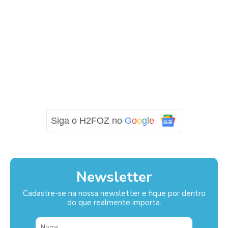
Siga o H2FOZ no
G
o
o
g
l
e
Newsletter
Cadastre-se na nossa newsletter e fique por dentro
do que realmente importa.