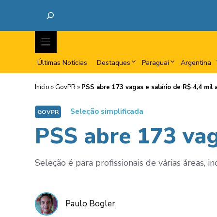
Últimas Notícias
Destaques
Paraguai
Argentina
Início
»
GovPR
»
PSS abre 173 vagas e salário de R$ 4,4 mil a
Seleção simplificada
GOVPR
PSS abre 173 vaga
Seleção é para profissionais de várias áreas, in
Paulo Bogler