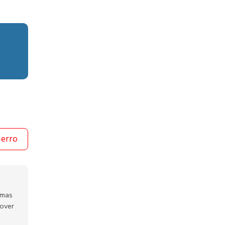
 erro
emas
mover