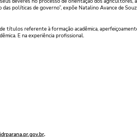
seus deveres no processo de orientação dos agricultores, 
o das políticas de governo”, expõe Natalino Avance de Souz
 de títulos referente à formação acadêmica, aperfeiçoament
êmica. E na experiência profissional.
idrparana.pr.gov.br
.