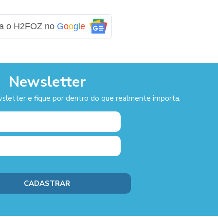
ga o H2FOZ no
G
o
o
g
l
e
Newsletter
sletter e fique por dentro do que realmente importa.