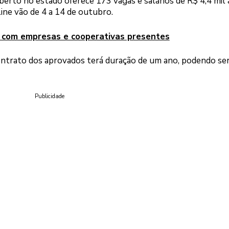
berto no estado oferece 173 vagas e salários de R$ 4,4 mil 
line vão de 4 a 14 de outubro.
 com empresas e cooperativas presentes
ontrato dos aprovados terá duração de um ano, podendo se
Publicidade