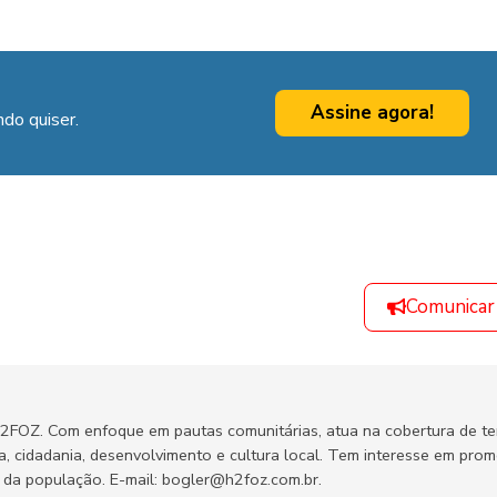
Assine agora!
do quiser.
Comunicar
H2FOZ. Com enfoque em pautas comunitárias, atua na cobertura de t
ca, cidadania, desenvolvimento e cultura local. Tem interesse em pro
no da população. E-mail: bogler@h2foz.com.br.