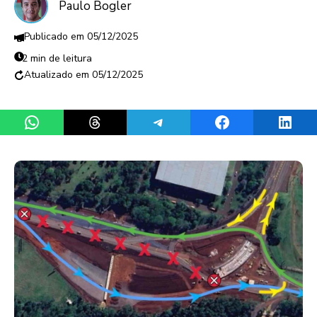
Paulo Bogler
05/12/2025
2 min de leitura
05/12/2025
Share on WhatsApp
Share on Threads
Share on Telegram
Share on Facebook
Share 