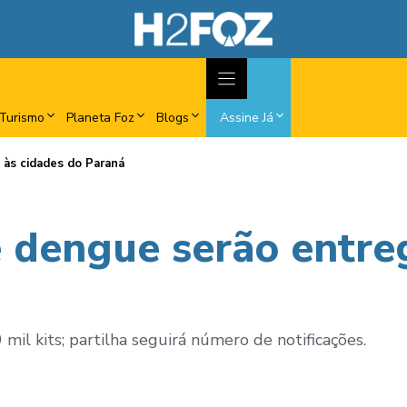
Turismo
Planeta Foz
Blogs
Assine Já
 às cidades do Paraná
e dengue serão entre
mil kits; partilha seguirá número de notificações.