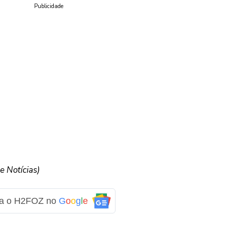
Publicidade
 Notícias)
ga o H2FOZ no
G
o
o
g
l
e