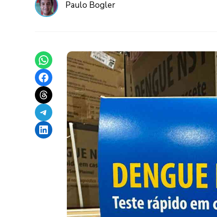
Paulo Bogler
Share on WhatsApp
Share on Facebook
Share on Threads
Share on Telegram
Share on LinkedIn