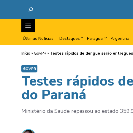
Últimas Notícias
Destaques
Paraguai
Argentina
Início
»
GovPR
»
Testes rápidos de dengue serão entregues
GOVPR
Testes rápidos d
do Paraná
Ministério da Saúde repassou ao estado 359,9 