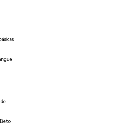
básicas
sangue
 de
 Beto