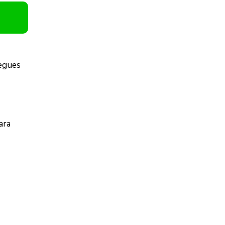
regues
ara