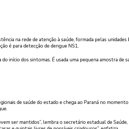
stência na rede de atenção à saúde, formada pelas unidades 
ação é para detecção de dengue NS1.
ia do início dos sintomas. É usada uma pequena amostra de 
 regionais de saúde do estado e chega ao Paraná no momento
gue.
evem ser mantidos”, lembra o secretário estadual de Saúde,
as e quintais livres de possíveis criadouros”, enfatiza.