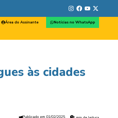
Área do Assinante
Notícias no WhatsApp
gues às cidades
01/02/2025
2 min de leitura