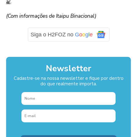
a/
.
(Com informações de Itaipu Binacional)
Siga o H2FOZ no
G
o
o
g
l
e
Newsletter
Cadastre-se na nossa newsletter e fique por dentro
do que realmente importa.