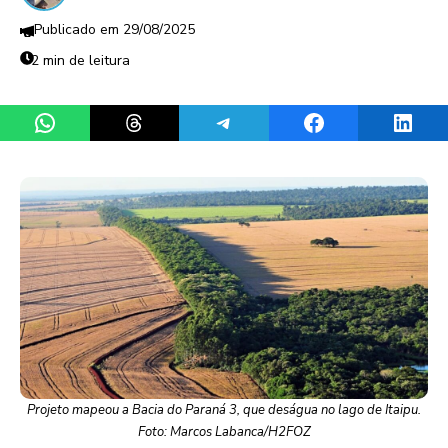
29/08/2025
2 min de leitura
Share on WhatsApp
Share on Threads
Share on Telegram
Share on Facebook
Share 
Projeto mapeou a Bacia do Paraná 3, que deságua no lago de Itaipu.
Foto: Marcos Labanca/H2FOZ