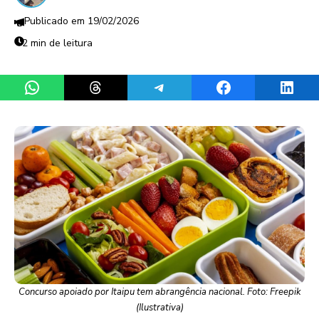
19/02/2026
2 min de leitura
Share on WhatsApp
Share on Threads
Share on Telegram
Share on Facebook
Share 
Concurso apoiado por Itaipu tem abrangência nacional. Foto: Freepik
(Ilustrativa)