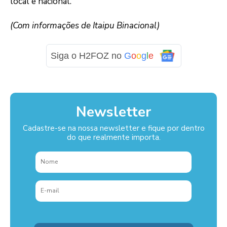
local e nacional.
(Com informações de Itaipu Binacional)
Siga o H2FOZ no
G
o
o
g
l
e
Newsletter
Cadastre-se na nossa newsletter e fique por dentro
do que realmente importa.