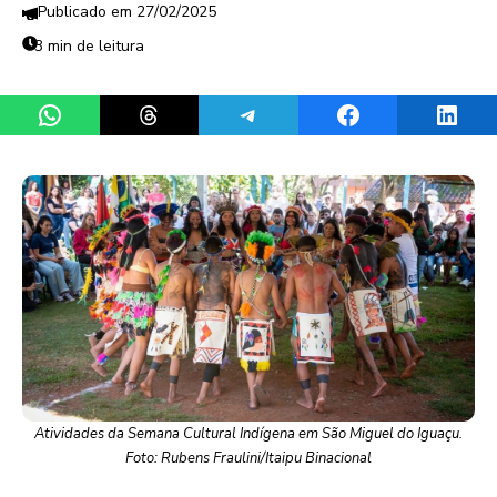
27/02/2025
3 min de leitura
Share on WhatsApp
Share on Threads
Share on Telegram
Share on Facebook
Share 
Atividades da Semana Cultural Indígena em São Miguel do Iguaçu.
Foto: Rubens Fraulini/Itaipu Binacional