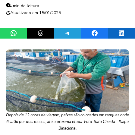
4 min de leitura
15/01/2025
Share on WhatsApp
Share on Threads
Share on Telegram
Share on Facebook
Share 
Depois de 12 horas de viagem, peixes são colocados em tanques onde
ficarão por dois meses, até a próxima etapa. Foto: Sara Cheida - Itaipu
Binacional