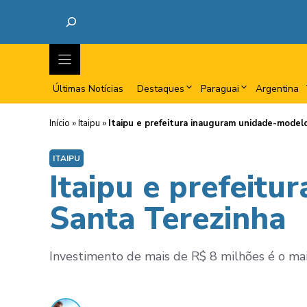
Últimas Notícias
Destaques
Paraguai
Argentina
Início
»
Itaipu
»
Itaipu e prefeitura inauguram unidade-mode
ITAIPU
Itaipu e prefeit
Santa Terezinha
Investimento de mais de R$ 8 milhões é o maio