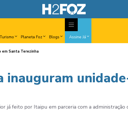
Turismo
Planeta Foz
Blogs
Assine Já
lo em Santa Terezinha
ura inauguram unida
r já feito por Itaipu em parceria com a administração d