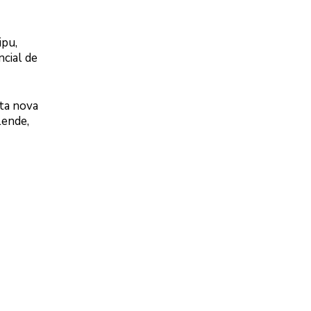
ipu,
cial de
ta nova
lende,