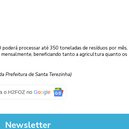
poderá processar até 350 toneladas de resíduos por mês,
 mensalmente, beneficiando tanto a agricultura quanto os
da Prefeitura de Santa Terezinha)
ga o H2FOZ no
G
o
o
g
l
e
Newsletter