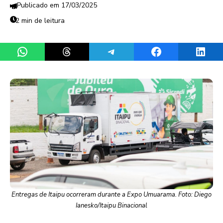
17/03/2025
2 min de leitura
Share on WhatsApp
Share on Threads
Share on Telegram
Share on Facebook
Share 
Entregas de Itaipu ocorreram durante a Expo Umuarama. Foto: Diego
Ianesko/Itaipu Binacional