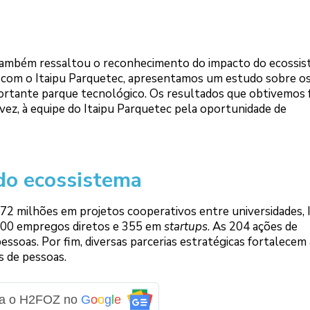
 também ressaltou o reconhecimento do impacto do ecossis
com o Itaipu Parquetec, apresentamos um estudo sobre o
portante parque tecnológico. Os resultados que obtivemos
vez, à equipe do Itaipu Parquetec pela oportunidade de
do ecossistema
172 milhões em projetos cooperativos entre universidades, 
400 empregos diretos e 355 em
startups
. As 204 ações de
essoas. Por fim, diversas parcerias estratégicas fortalecem 
s de pessoas.
ga o H2FOZ no
G
o
o
g
l
e