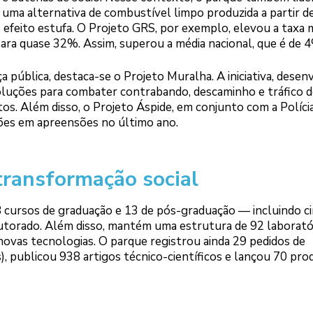
ma alternativa de combustível limpo produzida a partir d
e efeito estufa. O Projeto GRS, por exemplo, elevou a taxa 
ara quase 32%. Assim, superou a média nacional, que é de 
 pública, destaca-se o Projeto Muralha. A iniciativa, desen
soluções para combater contrabando, descaminho e tráfico 
tos. Além disso, o Projeto Áspide, em conjunto com a Políci
hões em apreensões no último ano.
transformação social
 cursos de graduação e 13 de pós-graduação — incluindo c
utorado. Além disso, mantém uma estrutura de 92 laborató
vas tecnologias. O parque registrou ainda 29 pedidos de
s), publicou 938 artigos técnico-científicos e lançou 70 pro