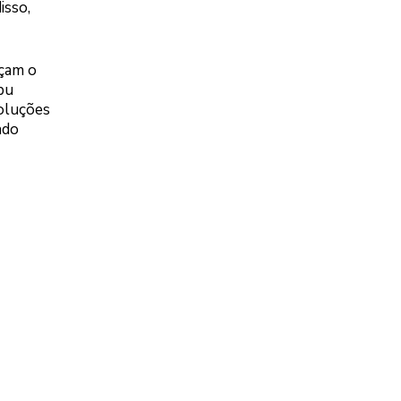
isso,
rçam o
pu
soluções
ndo