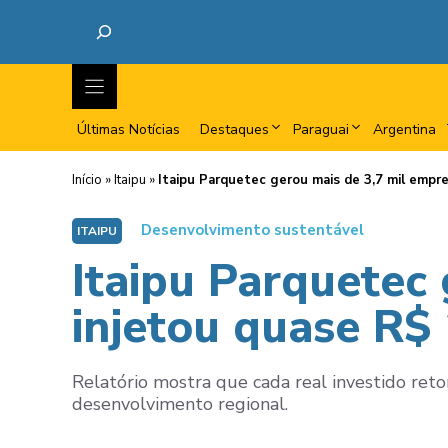
Últimas Notícias
Destaques
Paraguai
Argentina
Início
»
Itaipu
»
Itaipu Parquetec gerou mais de 3,7 mil emp
Desenvolvimento sustentável
ITAIPU
Itaipu Parquetec
injetou quase R$
Relatório mostra que cada real investido reto
desenvolvimento regional.