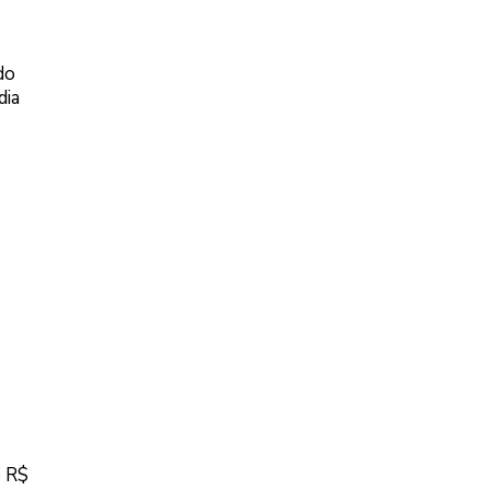
do
dia
e R$