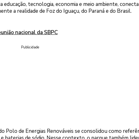
a educação, tecnologia, economia e meio ambiente, conect
te a realidade de Foz do Iguaçu, do Paraná e do Brasil.
eunião nacional da SBPC
Publicidade
do Polo de Energias Renováveis se consolidou como referê
 e baterias de sódio. Nesse contexto, o parque também lide