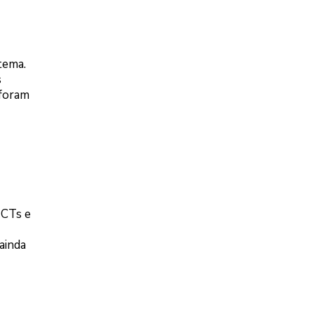
tema.
s
 foram
ICTs e
ainda