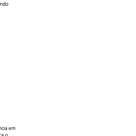
ando
ncia em
ra o