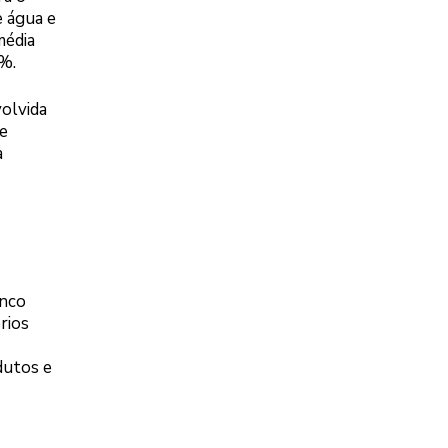
e água e
média
4%.
volvida
de
a
inco
rios
dutos e