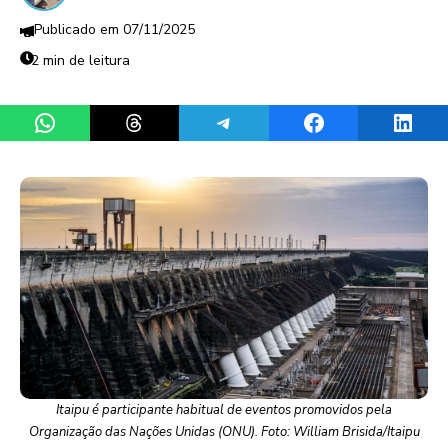
07/11/2025
2 min de leitura
Share on WhatsApp
Share on Threads
Share on Telegram
Share on Facebook
Share 
Itaipu é participante habitual de eventos promovidos pela
Organização das Nações Unidas (ONU). Foto: William Brisida/Itaipu