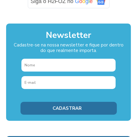
Siga o H2FOZ no
G
o
o
g
l
e
Newsletter
Cadastre-se na nossa newsletter e fique por dentro
do que realmente importa.