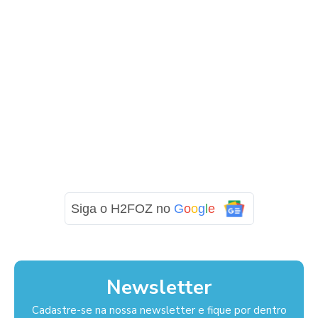
Siga o H2FOZ no
G
o
o
g
l
e
Newsletter
Cadastre-se na nossa newsletter e fique por dentro