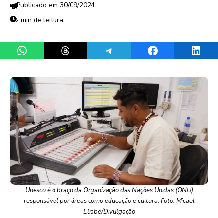
30/09/2024
2 min de leitura
Share on WhatsApp
Share on Threads
Share on Telegram
Share on Facebook
Share 
Unesco é o braço da Organização das Nações Unidas (ONU)
responsável por áreas como educação e cultura. Foto: Micael
Eliabe/Divulgação