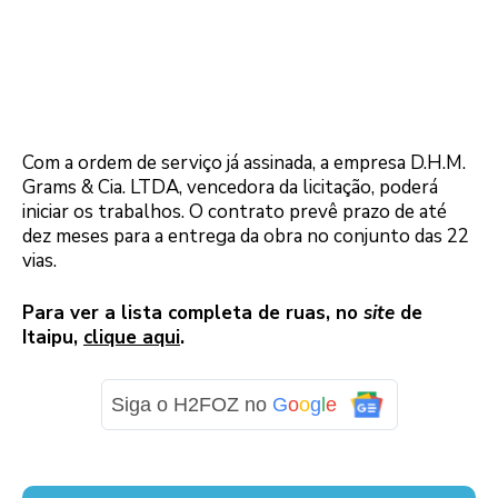
Com a ordem de serviço já assinada, a empresa D.H.M.
Grams & Cia. LTDA, vencedora da licitação, poderá
iniciar os trabalhos. O contrato prevê prazo de até
dez meses para a entrega da obra no conjunto das 22
vias.
Logo
Para ver a lista completa de ruas, no
site
de
Itaipu,
clique aqui
.
Siga o H2FOZ no
G
o
o
g
l
e