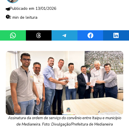
13/01/2026
2 min de leitura
Share on WhatsApp
Share on Threads
Share on Telegram
Share on Facebook
Share 
Assinatura da ordem de serviço do convênio entre Itaipu e município
de Medianeira. Foto: Divulgação/Prefeitura de Medianeira