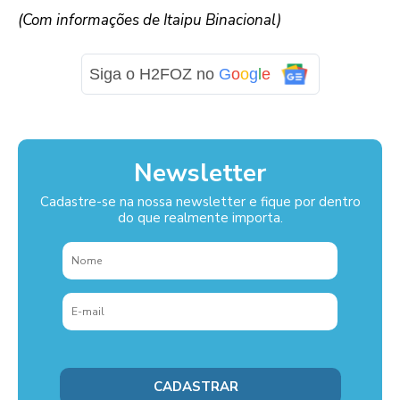
(Com informações de Itaipu Binacional)
Siga o H2FOZ no
G
o
o
g
l
e
Newsletter
Cadastre-se na nossa newsletter e fique por dentro
do que realmente importa.