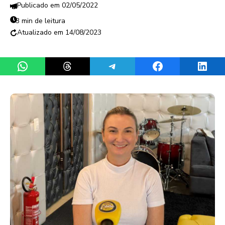
02/05/2022
3 min de leitura
14/08/2023
Share on WhatsApp
Share on Threads
Share on Telegram
Share on Facebook
Share 