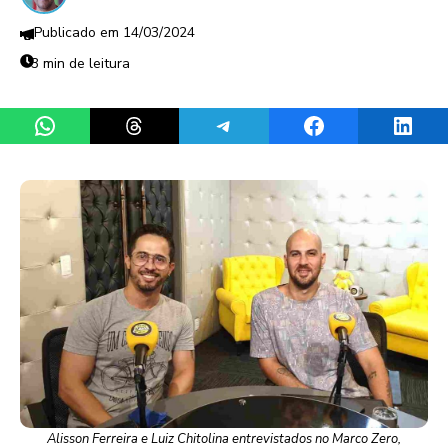
14/03/2024
3 min de leitura
Share on WhatsApp
Share on Threads
Share on Telegram
Share on Facebook
Share 
Alisson Ferreira e Luiz Chitolina entrevistados no Marco Zero,