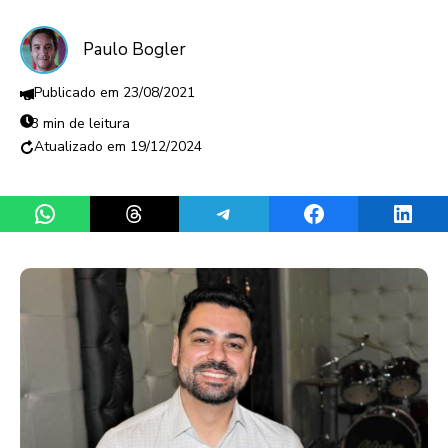
Paulo Bogler
23/08/2021
3 min de leitura
19/12/2024
Share on WhatsApp
Share on Threads
Share on Telegram
Share on Facebook
Share 