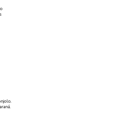
ão
s
njolo.
araná.