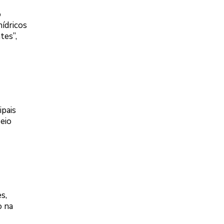
o
hídricos
tes”,
ipais
Meio
s,
o na