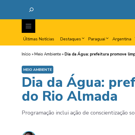
Últimas Notícias
Destaques
Paraguai
Argentina
Início
»
Meio Ambiente
»
Dia da Água: prefeitura promove lim
MEIO AMBIENTE
Dia da Água: pre
do Rio Almada
Programação inclui ação de conscientização s