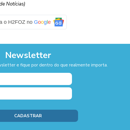
e Notícias)
ga o H2FOZ no
G
o
o
g
l
e
Newsletter
sletter e fique por dentro do que realmente importa.