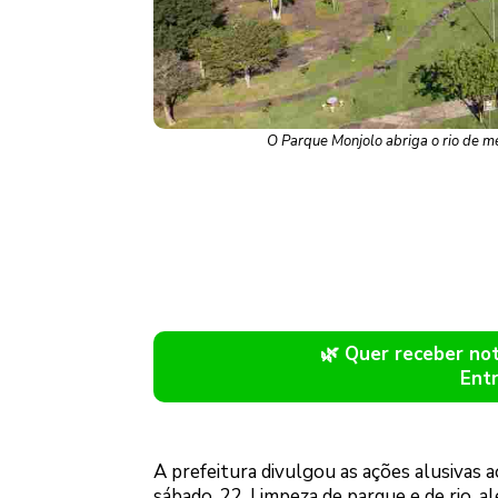
O Parque Monjolo abriga o rio de 
🌿 Quer receber n
Ent
A prefeitura divulgou as ações alusivas
sábado, 22. Limpeza de parque e de rio, a