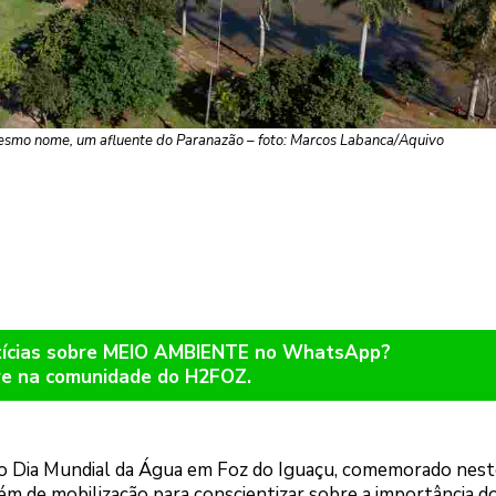
mesmo nome, um afluente do Paranazão – foto: Marcos Labanca/Aquivo
otícias sobre MEIO AMBIENTE no WhatsApp?
re na comunidade do H2FOZ.
 ao Dia Mundial da Água em Foz do Iguaçu, comemorado nest
lém de mobilização para conscientizar sobre a importância d