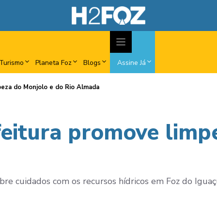
Turismo
Planeta Foz
Blogs
Assine Já
peza do Monjolo e do Rio Almada
feitura promove limp
obre cuidados com os recursos hídricos em Foz do Iguaç