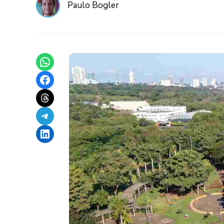
Paulo Bogler
Share on WhatsApp
Share on Facebook
Share on Threads
Share on Telegram
Share on LinkedIn