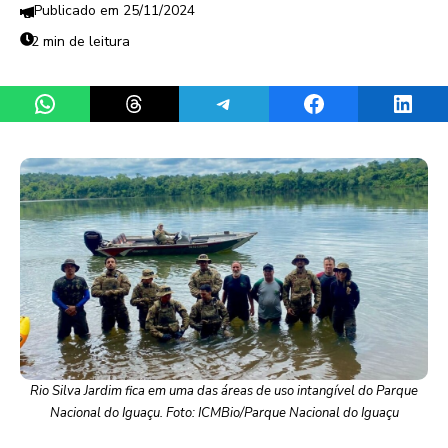
25/11/2024
2 min de leitura
Share on WhatsApp
Share on Threads
Share on Telegram
Share on Facebook
Share 
Rio Silva Jardim fica em uma das áreas de uso intangível do Parque
Nacional do Iguaçu. Foto: ICMBio/Parque Nacional do Iguaçu