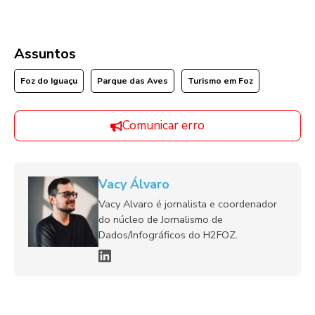
Assuntos
Foz do Iguaçu
Parque das Aves
Turismo em Foz
Comunicar erro
Vacy Álvaro
Vacy Alvaro é jornalista e coordenador
do núcleo de Jornalismo de
Dados/Infográficos do H2FOZ.