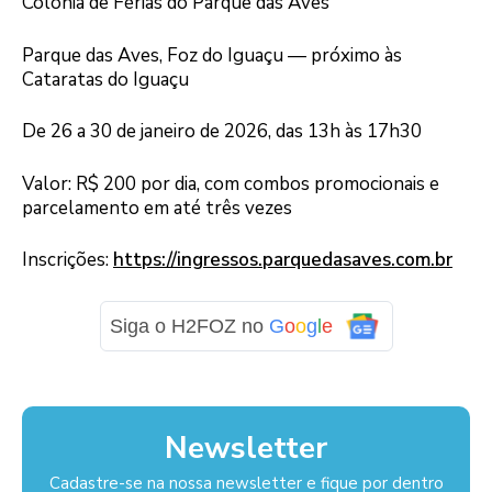
Colônia de Férias do Parque das Aves
Parque das Aves, Foz do Iguaçu — próximo às
Cataratas do Iguaçu
De 26 a 30 de janeiro de 2026, das 13h às 17h30
Valor: R$ 200 por dia, com combos promocionais e
parcelamento em até três vezes
Inscrições:
https://ingressos.parquedasaves.com.br
Siga o H2FOZ no
G
o
o
g
l
e
Newsletter
Cadastre-se na nossa newsletter e fique por dentro