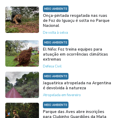
MEIO AMBIENTE
Onça-pintada resgatada nas ruas
de Foz do Iguaçu é solta no Parque
Nacional
De volta à selva
MEIO AMBIENTE
El Niño: Foz treina equipes para
atuação em ocorrências climáticas
extremas
Defesa Civil
MEIO AMBIENTE
Jaguatirica atropelada na Argentina
é devolvida à natureza
Atropelada em fevereiro
MEIO AMBIENTE
Parque das Aves abre inscrições
para Clubinho Guardiões da Mata