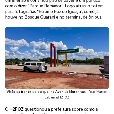
um imenso e contínuo piso de
paver
e um pórtico
com o dizer “Parque Remador”. Logo atrás, o totem
para fotografias “Eu amo Foz do Iguaçu”, como já
houve no Bosque Guarani e no terminal de ônibus.
Visão da frente do parque, na Avenida Morenitas
– foto: Marcos
Labanca/H2FOZ
O
H2FOZ
questionou a
prefeitura
sobre como a