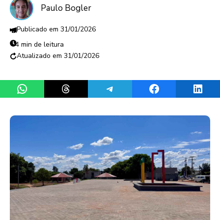
Paulo Bogler
31/01/2026
4 min de leitura
31/01/2026
Share on WhatsApp
Share on Threads
Share on Telegram
Share on Facebook
Share 