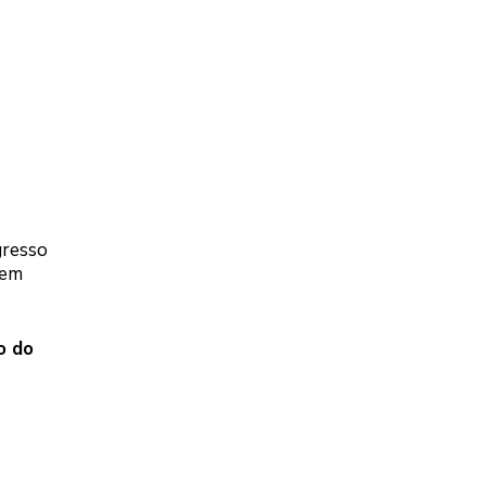
gresso
nem
o do