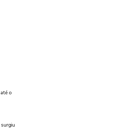
 até o
 surgiu