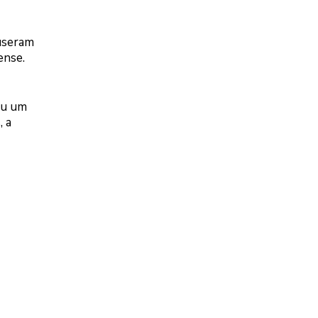
puseram
ense.
ou um
, a