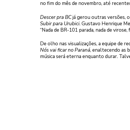
no fim do mês de novembro, até recentem
Descer pra BC
já gerou outras versões, 
Subir para Urubici
. Gustavo Henrique Met
“Nada de BR-101 parada, nada de virose, f
De olho nas visualizações, a equipe de r
Nós vai ficar no Paraná
, enaltecendo as b
música será eterna enquanto durar. Talv