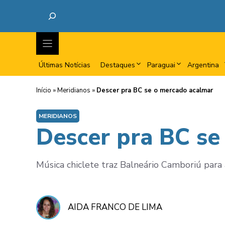
Últimas Notícias
Destaques
Paraguai
Argentina
Início
»
Meridianos
»
Descer pra BC se o mercado acalmar
MERIDIANOS
Descer pra BC se
Música chiclete traz Balneário Camboriú para 
AIDA FRANCO DE LIMA