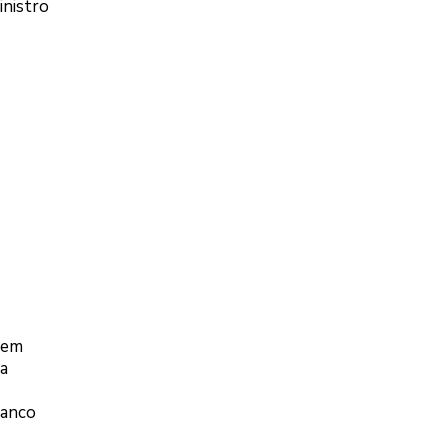
inistro
 em
 a
Banco