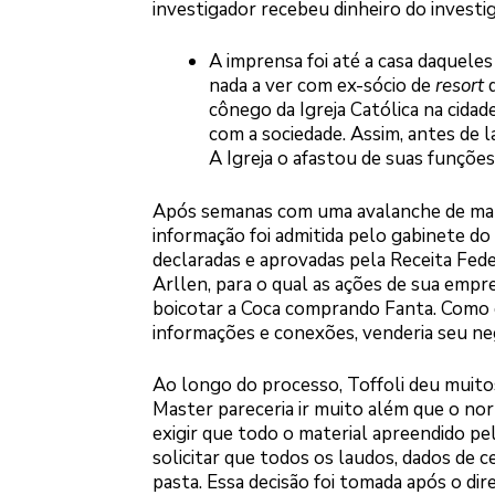
investigador recebeu dinheiro do investi
A imprensa foi até a casa daqueles
nada a ver com ex-sócio de
resort
d
cônego da Igreja Católica na cidad
com a sociedade. Assim, antes de l
A Igreja o afastou de suas funçõe
Após semanas com uma avalanche de matér
informação foi admitida pelo gabinete do
declaradas e aprovadas pela Receita Fede
Arllen, para o qual as ações de sua empr
boicotar a Coca comprando Fanta. Como q
informações e conexões, venderia seu ne
Ao longo do processo, Toffoli deu muitos
Master pareceria ir muito além que o nor
exigir que todo o material apreendido pel
solicitar que todos os laudos, dados de 
pasta. Essa decisão foi tomada após o di