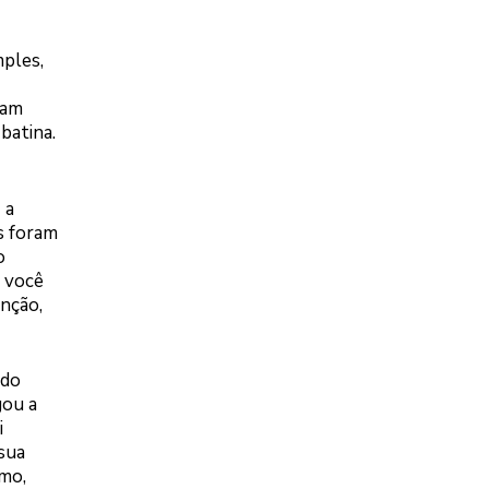
mples,
iam
batina.
 a
s foram
o
e você
nção,
 do
gou a
i
 sua
emo,