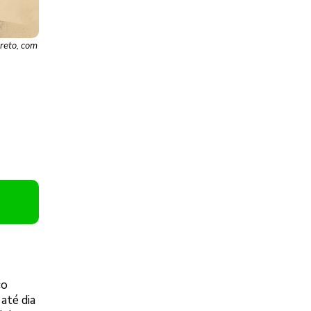
ireto, com
co
 até dia