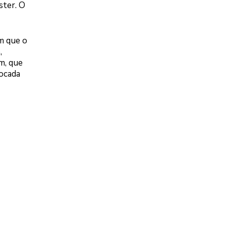
ster. O
m que o
,
m, que
focada