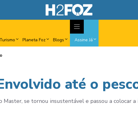
Turismo
Planeta Foz
Blogs
Assine Já
ço
 Envolvido até o pesc
 o Master, se tornou insustentável e passou a colocar