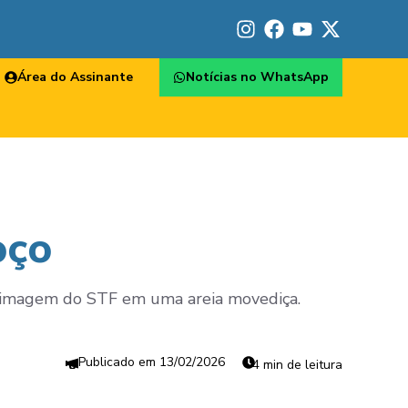
Área do Assinante
Notícias no WhatsApp
oço
 a imagem do STF em uma areia movediça.
13/02/2026
4 min de leitura