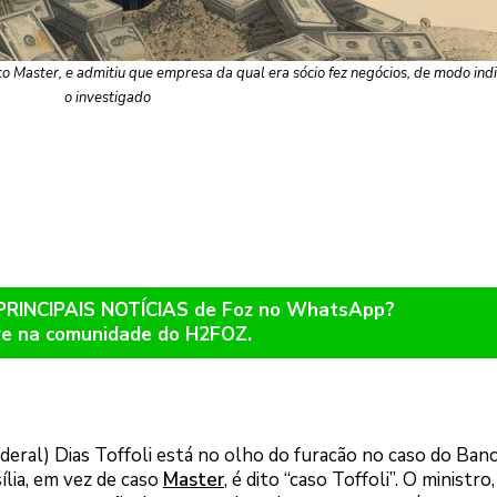
nco Master, e admitiu que empresa da qual era sócio fez negócios, de modo ind
o investigado
 PRINCIPAIS NOTÍCIAS de Foz no WhatsApp?
re na comunidade do H2FOZ.
eral) Dias Toffoli está no olho do furacão no caso do Ban
ília, em vez de caso
Master
, é dito “caso Toffoli”. O ministro,