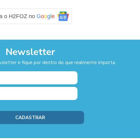
ga o H2FOZ no
G
o
o
g
l
e
Newsletter
sletter e fique por dentro do que realmente importa.