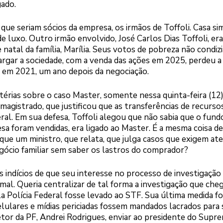
gado.
 que seriam sócios da empresa, os irmãos de Toffoli. Casa si
e luxo. Outro irmão envolvido, José Carlos Dias Toffoli, era
e natal da família, Marília. Seus votos de pobreza não condiz
argar a sociedade, com a venda das ações em 2025, perdeu a 
s em 2021, um ano depois da negociação.
ias sobre o caso Master, somente nessa quinta-feira (12)
 magistrado, que justificou que as transferências de recurso
ral. Em sua defesa, Toffoli alegou que não sabia que o fund
esa foram vendidas, era ligado ao Master. É a mesma coisa d
ue um ministro, que relata, que julga casos que exigem ate
gócio familiar sem saber os lastros do comprador?
 indícios de que seu interesse no processo de investigação
mal. Queria centralizar de tal forma a investigação que che
a Polícia Federal fosse levado ao STF. Sua última medida fo
celulares e mídias periciadas fossem mandados lacrados para
retor da PF, Andrei Rodrigues, enviar ao presidente do Supr