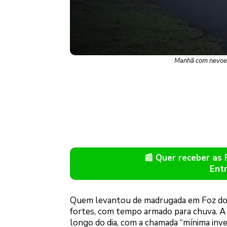
Manhã com nevoei
📰 Quer receber as
Ent
Quem levantou de madrugada em Foz do I
fortes, com tempo armado para chuva. A 
longo do dia, com a chamada “mínima inver