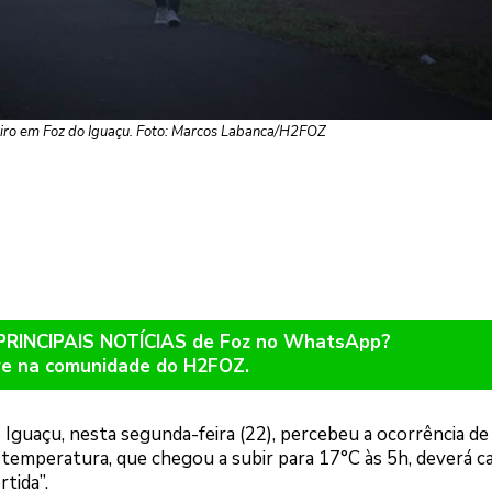
ro em Foz do Iguaçu. Foto: Marcos Labanca/H2FOZ
 PRINCIPAIS NOTÍCIAS de Foz no WhatsApp?
re na comunidade do H2FOZ.
guaçu, nesta segunda-feira (22), percebeu a ocorrência de
temperatura, que chegou a subir para 17°C às 5h, deverá ca
tida”.