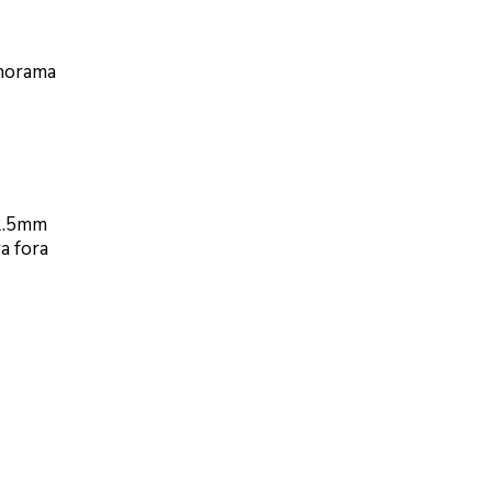
anorama
22.5mm
a fora