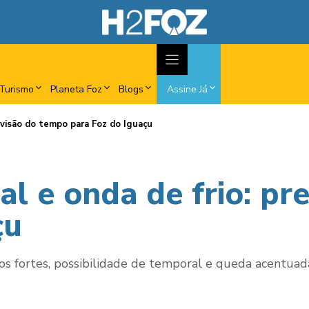
Turismo
Planeta Foz
Blogs
Assine Já
evisão do tempo para Foz do Iguaçu
al e onda de frio: pr
çu
s fortes, possibilidade de temporal e queda acentua