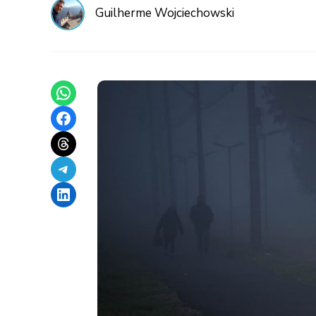
Guilherme Wojciechowski
Share on WhatsApp
Share on Facebook
Share on Threads
Share on Telegram
Share on LinkedIn