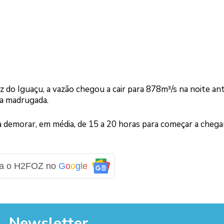
do Iguaçu, a vazão chegou a cair para 878m³/s na noite ant
 a madrugada.
demorar, em média, de 15 a 20 horas para começar a chega
ga o H2FOZ no
G
o
o
g
l
e
Newsletter