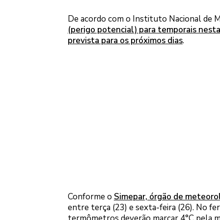
De acordo com o Instituto Nacional de M
(perigo potencial) para temporais nest
prevista para os próximos dias
.
Conforme o
Simepar, órgão de meteoro
entre terça (23) e sexta-feira (26). No fe
termômetros deverão marcar 4°C pela m