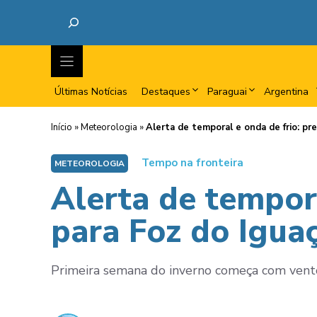
Últimas Notícias
Destaques
Paraguai
Argentina
Início
»
Meteorologia
»
Alerta de temporal e onda de frio: pr
Tempo na fronteira
METEOROLOGIA
Alerta de tempor
para Foz do Igua
Primeira semana do inverno começa com vento