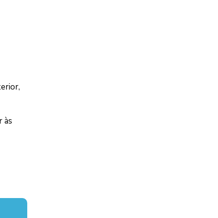
erior,
r às