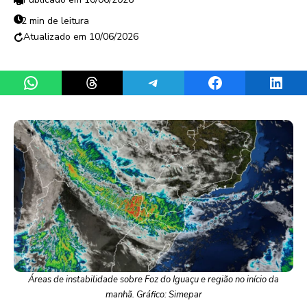
2 min de leitura
10/06/2026
Share on WhatsApp
Share on Threads
Share on Telegram
Share on Facebook
Share 
Áreas de instabilidade sobre Foz do Iguaçu e região no início da
manhã. Gráfico: Simepar